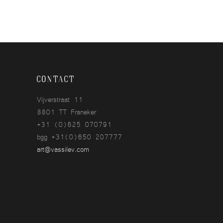
Contact
Vijverstraat 11
8801 TT Franeker
+31 (0)625 070791
bgg +31(0)650 207777
art@vassilev.com