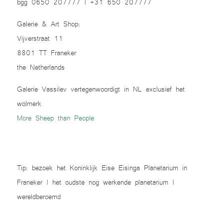
bgg 0650 207777 | +31 650 207777
Galerie & Art Shop:
Vijverstraat 11
8801 TT Franeker
the Netherlands
Galerie Vassilev vertegenwoordigt in NL exclusief het
wolmerk
More Sheep than People
Tip: bezoek het
Koninklijk Eise Eisinga Planetarium
in
Franeker | het oudste nog werkende planetarium |
wereldberoemd